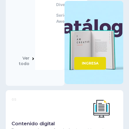
Diversificada
Serie New
Awesome
Ver
todo
INGRESA
05
Contenido digital