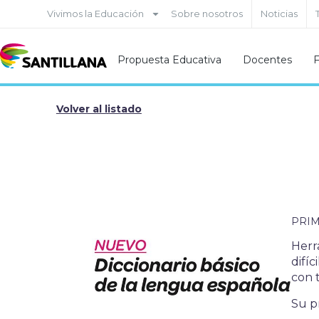
Vivimos la Educación
Sobre nosotros
Noticias
Propuesta Educativa
Docentes
F
Volver al listado
PRIM
Herr
difíc
con 
Su p